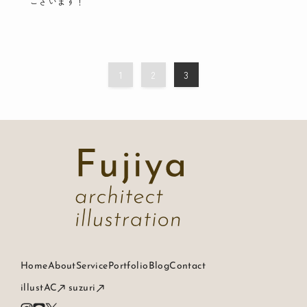
ございます！
1
2
3
Home
About
Service
Portfolio
Blog
Contact
illustAC
suzuri