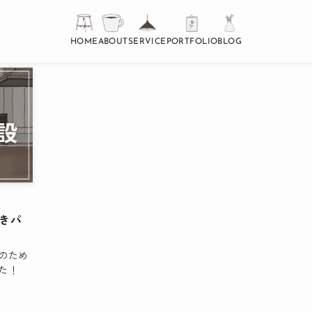
HOME
ABOUT
SERVICE
PORTFOLIO
BLOG
きパ
のため
た！