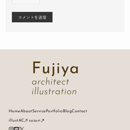
Home
About
Service
Portfolio
Blog
Contact
illustAC
suzuri